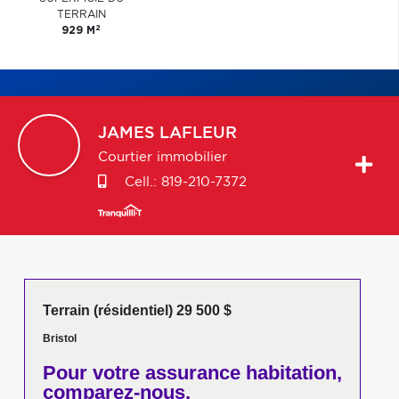
TERRAIN
2
929 M
JAMES
LAFLEUR
Courtier immobilier
Cell.:
819-210-7372
Terrain (résidentiel) 29 500 $
Bristol
Pour votre
assurance habitation,
comparez-nous,