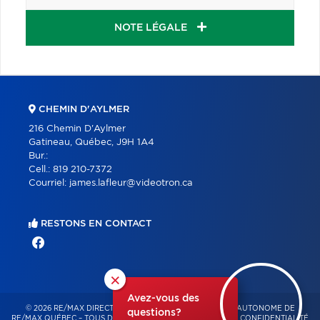
NOTE LÉGALE
CHEMIN D'AYLMER
216 Chemin D'Aylmer
Gatineau, Québec, J9H 1A4
Bur.:
Cell.:
819 210-7372
Courriel:
james.lafleur@videotron.ca
RESTONS EN CONTACT
×
Avez-vous des
© 2026 RE/MAX DIRECT – FRANCHISÉ INDÉPENDANT ET AUTONOME DE
questions?
RE/MAX QUÉBEC – TOUS DROITS RÉSERVÉS -
POLITIQUE DE CONFIDENTIALITÉ