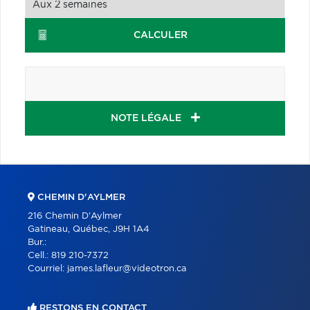
CALCULER
NOTE LÉGALE
CHEMIN D'AYLMER
216 Chemin D'Aylmer
Gatineau, Québec, J9H 1A4
Bur.:
Cell.:
819 210-7372
Courriel:
james.lafleur@videotron.ca
RESTONS EN CONTACT