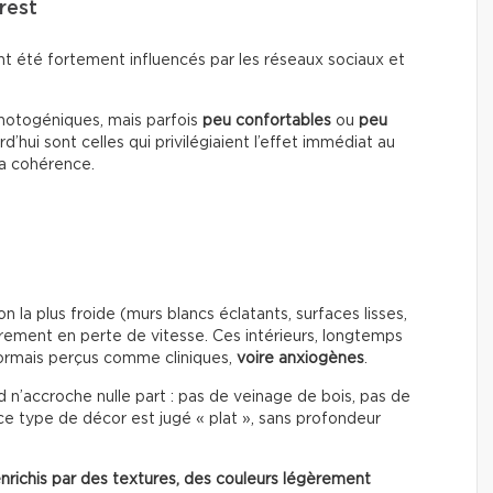
rest
ont été fortement influencés par les réseaux sociaux et
photogéniques, mais parfois
peu confortables
ou
peu
d’hui sont celles qui privilégiaient l’effet immédiat au
la cohérence.
n la plus froide (murs blancs éclatants, surfaces lisses,
rement en perte de vitesse. Ces intérieurs, longtemps
sormais perçus comme cliniques,
voire anxiogènes
.
d n’accroche nulle part : pas de veinage de bois, pas de
ce type de décor est jugé « plat », sans profondeur
enrichis par des textures, des couleurs légèrement