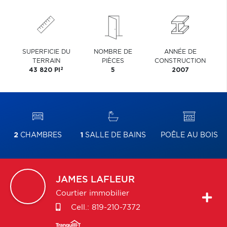
SUPERFICIE DU
NOMBRE DE
ANNÉE DE
TERRAIN
PIÈCES
CONSTRUCTION
2
43 820 PI
5
2007
2
CHAMBRES
1
SALLE DE BAINS
POÊLE AU BOIS
JAMES
LAFLEUR
Courtier immobilier
Cell.:
819-210-7372